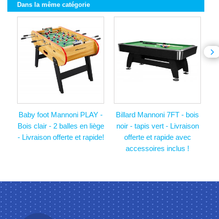
Dans la même catégorie
Baby foot Mannoni PLAY -
Billard Mannoni 7FT - bois
Bois clair - 2 balles en liège
noir - tapis vert - Livraison
- Livraison offerte et rapide!
offerte et rapide avec
accessoires inclus !