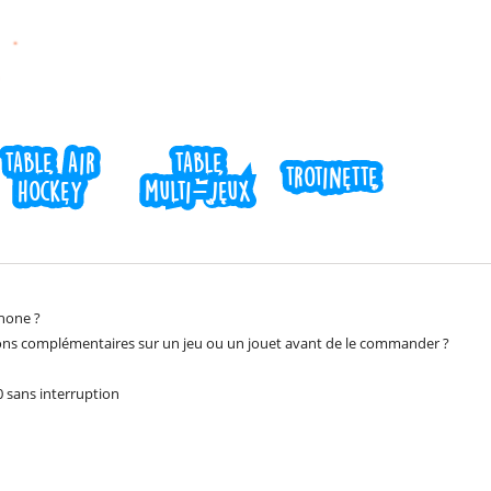
table air
table air
table
table
trotinette
trotinette
hockey
hockey
multi-jeux
multi-jeux
hone ?
ons complémentaires sur un jeu ou un jouet avant de le commander ?
 sans interruption